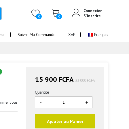
Connexion
S'inscrire
0
0
eur
Suivre Ma Commande
XAF
Français
15 900 FCFA
23 000 FCFA
Quantité
-
+
comme vous
Ajouter au Panier