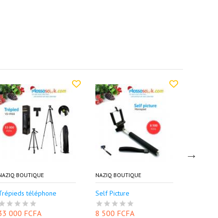
NAZIQ BOUTIQUE
NAZIQ BOUTIQUE
NAZIQ B
Trépieds téléphone
Self Picture
Trépied
33 000 FCFA
8 500 FCFA
27 500