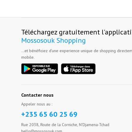
Téléchargez gratuitement l'applicat
Mossosouk Shopping
...et bénéficiez d'une experience unique de shopping directem
mobile.
Contacter nous
Appeler nous au :
+235 65 60 25 69
Rue 2038, Route de la Corniche, N'Djamena-Tchad
hello@mossosouk.com